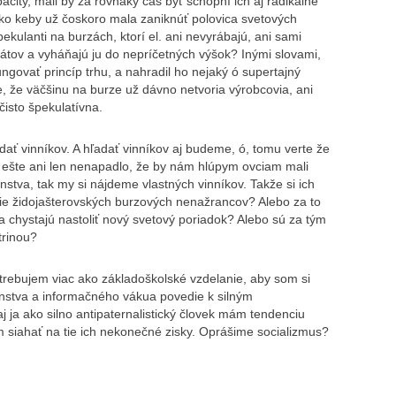
acity, mali by za rovnaký čas byť schopní ich aj radikálne
ako keby už čoskoro mala zaniknúť polovica svetových
ekulanti na burzách, ktorí el. ani nevyrábajú, ani sami
vátov a vyháňajú ju do nepríčetných výšok? Inými slovami,
ungovať princíp trhu, a nahradil ho nejaký ó supertajný
, že väčšinu na burze už dávno netvoria výrobcovia, ani
čisto špekulatívna.
dať vinníkov. A hľadať vinníkov aj budeme, ó, tomu verte že
v ešte ani len nenapadlo, že by nám hlúpym ovciam mali
lenstva, tak my si nájdeme vlastných vinníkov. Takže si ich
ie židojašterovských burzových nenažrancov? Alebo za to
a chystajú nastoliť nový svetový poriadok? Alebo sú za tým
trinou?
trebujem viac ako základoškolské vzdelanie, aby som si
nstva a informačného vákua povedie k silným
 ja ako silno antipaternalistický človek mám tendenciu
m siahať na tie ich nekonečné zisky. Oprášime socializmus?