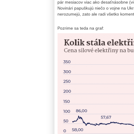
pár mesiacov viac ako desaťnásobne (viď
Novinári papuškujú niečo o vojne na Ukra
nerozumejú, zato ale radi všetko koment
Pozrime sa teda na graf: