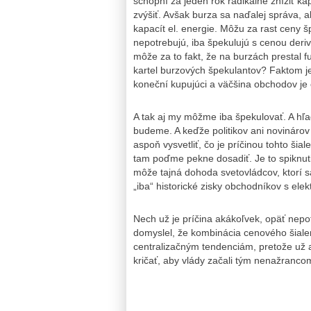
schopní za jeden rok radikálne znížiť kap
zvýšiť. Avšak burza sa naďalej správa, 
kapacít el. energie. Môžu za rast ceny šp
nepotrebujú, iba špekulujú s cenou deri
môže za to fakt, že na burzách prestal f
kartel burzových špekulantov? Faktom je
koneční kupujúci a väčšina obchodov je 
A tak aj my môžme iba špekulovať. A hľa
budeme. A keďže politikov ani novináro
aspoň vysvetliť, čo je príčinou tohto šia
tam poďme pekne dosadiť. Je to spiknut
môže tajná dohoda svetovládcov, ktorí s
„iba“ historické zisky obchodníkov s elek
Nech už je príčina akákoľvek, opäť nepo
domyslel, že kombinácia cenového šiale
centralizačným tendenciám, pretože už aj
kričať, aby vlády začali tým nenažranco