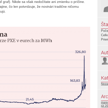
 graf). Nikde sa však nedočítate ani zmienku o príčine.
jine, čo len potvrdzuje, že novinári tradične ničomu
ujú.
Šta
Poče
Celk
Prie
Aut
Kat
Neza
Arc
mare
júl 2