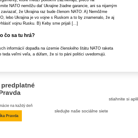
ite NATO nemôžu dať Ukrajine žiadne garancie, ani sa nijamým
zaviazať, že Ukrajina raz bude členom NATO: A) Nemôžme
TO, lebo Ukrajina je vo vojne s Ruskom a to by znamenalo, že aj
ásiť vojnu Rusku. B) Keby sme prijali [...]
o čo sa tu hrá?
ch informácií dopadla na územie členského štátu NATO raketa
e teda veľmi veľa, a dúfam, že si to páni politici uvedomujú.
 predplatné
Pravda
stiahnite si ap
ormácie na každý deň
sledujte naše sociálne siete
íka Pravda