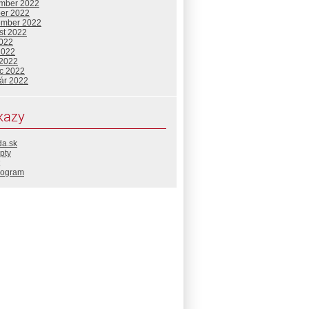
mber 2022
ber 2022
ember 2022
st 2022
2022
2022
 2022
c 2022
uár 2022
kazy
da.sk
pty
rogram