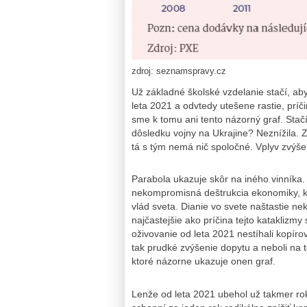
zdroj: seznamspravy.cz
Už základné školské vzdelanie stačí, ab
leta 2021 a odvtedy utešene rastie, príč
sme k tomu ani tento názorný graf. Stačí
dôsledku vojny na Ukrajine? Neznížila. Z
tá s tým nemá nič spoločné. Vplyv zvýše
Parabola ukazuje skôr na iného vinníka. 
nekompromisná deštrukcia ekonomiky, k 
vlád sveta. Dianie vo svete naštastie ne
najčastejšie ako príčina tejto katakliz
oživovanie od leta 2021 nestíhali kopíro
tak prudké zvýšenie dopytu a neboli na 
ktoré názorne ukazuje onen graf.
Lenže od leta 2021 ubehol už takmer rok