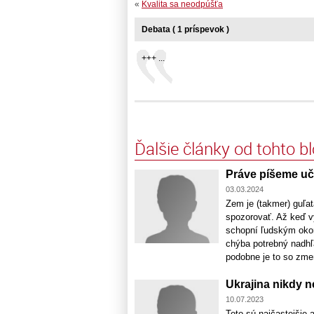
«
Kvalita sa neodpúšťa
Debata ( 1 príspevok )
+++ ...
Ďalšie články od tohto b
Práve píšeme uč
03.03.2024
Zem je (takmer) guľa
spozorovať. Až keď v
schopní ľudským okom
chýba potrebný nadhľa
podobne je to so zmen
Ukrajina nikdy
10.07.2023
Toto sú najčastejšie 