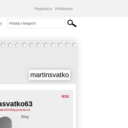
Registrácia
Prihlásenie
y
martinsvatko
RSS
svatko63
tko63.blog.pravda.sk
Blog