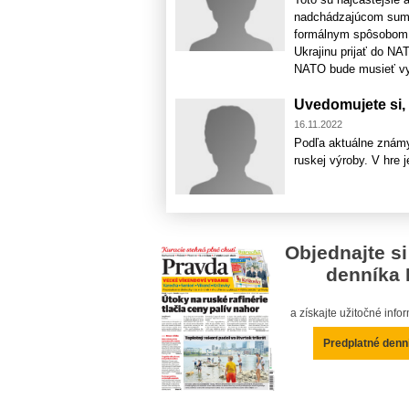
nadchádzajúcom summ
formálnym spôsobom 
Ukrajinu prijať do NA
NATO bude musieť vyhl
Uvedomujete si, 
16.11.2022
Podľa aktuálne známy
ruskej výroby. V hre j
Objednajte si
denníka 
a získajte užitočné inf
Predplatné denn