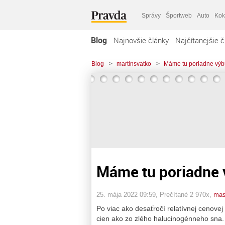
Správy
Športweb
Auto
Kok
Blog
Najnovšie články
Najčítanejšie č
Blog
>
martinsvatko
>
Máme tu poriadne vý
Máme tu poriadne
25. mája 2022 09:59
, Prečítané 2 970x,
mas
Po viac ako desaťročí relatívnej cenovej 
cien ako zo zlého halucinogénneho sna. 