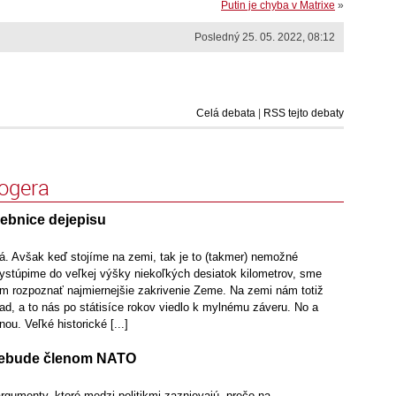
Putin je chyba v Matrixe
»
Posledný 25. 05. 2022, 08:12
Celá debata
|
RSS tejto debaty
logera
ebnice dejepisu
tá. Avšak keď stojíme na zemi, tak je to (takmer) nemožné
ystúpime do veľkej výšky niekoľkých desiatok kilometrov, sme
 rozpoznať najmiernejšie zakrivenie Zeme. Na zemi nám totiž
d, a to nás po státisíce rokov viedlo k mylnému záveru. No a
ou. Veľké historické [...]
 nebude členom NATO
argumenty, ktoré medzi politikmi zaznievajú, prečo na