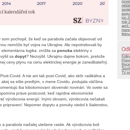
nove
októ
sept
augu
jún 
máj 
apríl
mare
febr
y som pochopil, že keď sa parabola začala objavovať od
inou nemôže byť vojna na Ukrajine. Ale nepotrebovali by
Od
 elementárna logika: znížila sa
ponuka
elektriny v
výšil sa
dopyt
? Nezvýšil. Ukrajinu dajme bokom, pretože
Fotky
Prav
nej ceny plynu na cenu elektrickej energie je zanedbateľný.
Rece
Šport
TV p
Post-Covid. A nie ani tak post-Covid, ako skôr radikálna a
akej sa ešte predtým, v mene Covidu, podujala väčšina
komentujú iba lobotomovaní slovenskí novinári. Vo svete sa
my spomína práve postcovid, keď rapídne ekonomické
vať výrobcovia energií. Inými slovami, výrobcovia nečakali
to pripravení. Nepomer dopytu a ponuky viedol k šialenstvu,
 a parabola naďalej utešene rastie. Ak výrobcovia boli