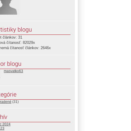
tistiky blogu
t článkov: 31
ová čítanosť: 82029x
merná čítanosť článkov: 2646x
or blogu
masvatko63
egórie
radené
(31)
hív
c 2024
023