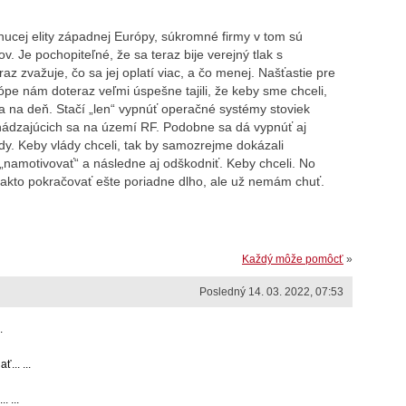
nucej elity západnej Európy, súkromné firmy v tom sú
v. Je pochopiteľné, že sa teraz bije verejný tlak s
z zvažuje, čo sa jej oplatí viac, a čo menej. Našťastie pre
pe nám doteraz veľmi úspešne tajili, že keby sme chceli,
a na deň. Stačí „len“ vypnúť operačné systémy stoviek
hádzajúcich sa na území RF. Podobne sa dá vypnúť aj
. Keby vlády chceli, tak by samozrejme dokázali
„namotivovať“ a následne aj odškodniť. Keby chceli. No
 takto pokračovať ešte poriadne dlho, ale už nemám chuť.
Každý môže pomôcť
»
Posledný 14. 03. 2022, 07:53
.
... ...
. ...