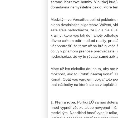
zbrane. Kazetové bomby. V blízkej budúc
donedávna nemysliteľné peklo, ktoré ten
Medzitým vo Versailles politici pokľudne
alebo dvadsiatich oligarchov. Vážení, v
ešte stále nedochádza, že ľudia nie sú sl
krajinu, ktorá vás tak do nahoty odhaľuj
dávno celkom odtrhnutí od reality, prest
vás vystrašiť, že teraz už sa hrá o vaše 
čo vy v priamom prenose predvádzate, 
nedochádza, že vy tu rúcate
samé základ
Máte už len niekoľko dní na to, aby ste 
možnosť, ako to urobiť:
naozaj
konať. Op
Konať. Opäť vás varujem: pokiaľ toto po
mať následky na ktoré ste sa v teplúčku 
1.
Plyn a ropa.
Politici EÚ sa nás doter
hneď vypnúť všetko alebo nevypnúť nič. D
medzi tým. Napríklad hneď vypnúť toľko,
Rovnako absentuje (opäť zámerne) mas