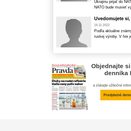
Ukrajinu prijať do NA
NATO bude musieť vyhl
Uvedomujete si, 
16.11.2022
Podľa aktuálne známy
ruskej výroby. V hre j
Objednajte si
denníka 
a získajte užitočné inf
Predplatné denn