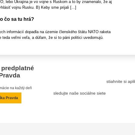
TO, lebo Ukrajina je vo vojne s Ruskom a to by znamenalo, že aj
ásiť vojnu Rusku. B) Keby sme prijali [...]
o čo sa tu hrá?
ch informácií dopadla na územie členského štátu NATO raketa
e teda veľmi veľa, a dúfam, že si to páni politici uvedomujú.
 predplatné
Pravda
stiahnite si ap
ormácie na každý deň
sledujte naše sociálne siete
íka Pravda