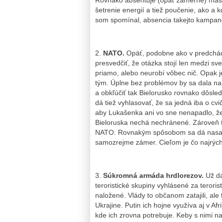
šetrenie energií a tiež poučenie, ako a 
som spomínal, absencia takejto kampane
2.
NATO.
Opäť, podobne ako v predchádza
presvedčiť, že otázka stojí len medzi s
priamo, alebo neurobí vôbec nič. Opak j
tým. Úplne bez problémov by sa dala na
a obkľúčiť tak Bielorusko rovnako dôsled
dá tiež vyhlasovať, že sa jedná iba o cvič
aby Lukašenka ani vo sne nenapadlo, že
Bieloruska nechá nechránené. Zároveň t
NATO. Rovnakým spôsobom sa dá nasadiť a
samozrejme zámer. Cieľom je čo najrýchl
3.
Súkromná armáda hrdlorezov.
Už dá
teroristické skupiny vyhlásené za terori
naložené. Vlády to občanom zatajili, ale 
Ukrajine. Putin ich hojne využíva aj v A
kde ich zrovna potrebuje. Keby s nimi nap