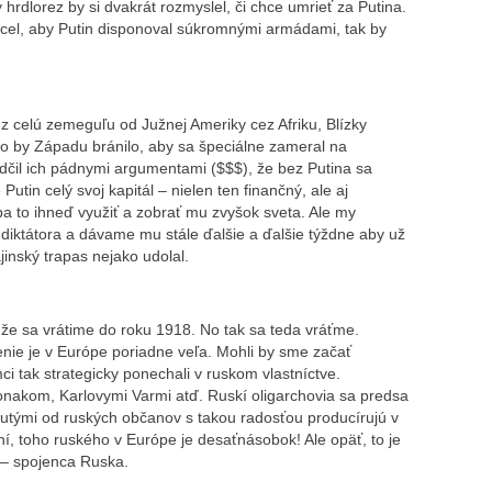
 hrdlorez by si dvakrát rozmyslel, či chce umrieť za Putina.
cel, aby Putin disponoval súkromnými armádami, tak by
 celú zemeguľu od Južnej Ameriky cez Afriku, Blízky
Čo by Západu bránilo, aby sa špeciálne zameral na
dčil ich pádnymi argumentami ($$$), že bez Putina sa
utin celý svoj kapitál – nielen ten finančný, ale aj
eba to ihneď využiť a zobrať mu zvyšok sveta. Ale my
ktátora a dávame mu stále ďalšie a ďalšie týždne aby už
inský trapas nejako udolal.
že sa vrátime do roku 1918. No tak sa teda vráťme.
nie je v Európe poriadne veľa. Mohli by sme začať
 tak strategicky ponechali v ruskom vlastníctve.
akom, Karlovymi Varmi atď. Ruskí oligarchovia sa predsa
utými od ruských občanov s takou radosťou producírujú v
, toho ruského v Európe je desaťnásobok! Ale opäť, to je
– spojenca Ruska.