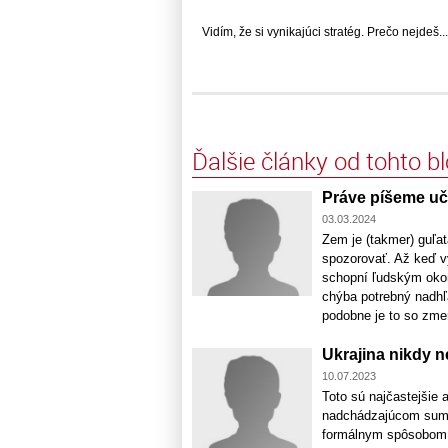
Vidím, že si vynikajúci stratég. Prečo nejdeš... 
Ďalšie články od tohto b
Práve píšeme uč
03.03.2024
Zem je (takmer) guľa
spozorovať. Až keď v
schopní ľudským okom
chýba potrebný nadhľa
podobne je to so zmen
Ukrajina nikdy
10.07.2023
Toto sú najčastejšie 
nadchádzajúcom summ
formálnym spôsobom 