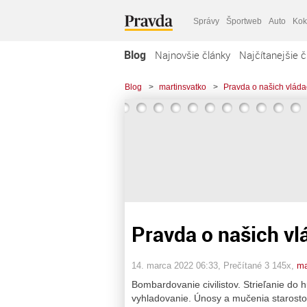
Správy
Športweb
Auto
Kok
Blog
Najnovšie články
Najčítanejšie č
Blog
>
martinsvatko
>
Pravda o našich vlád
Pravda o našich vl
14. marca 2022 06:33
, Prečítané 3 145x,
ma
Bombardovanie civilistov. Strieľanie do
vyhladovanie. Únosy a mučenia starosto