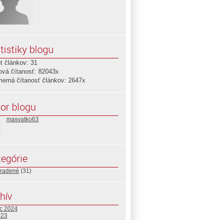
tistiky blogu
t článkov: 31
ová čítanosť: 82043x
merná čítanosť článkov: 2647x
or blogu
masvatko63
egórie
radené
(31)
hív
c 2024
023