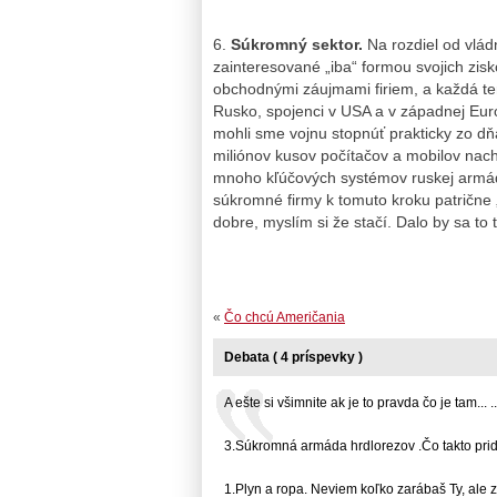
6.
Súkromný sektor.
Na rozdiel od vlád
zainteresované „iba“ formou svojich zisko
obchodnými záujmami firiem, a každá tera
Rusko, spojenci v USA a v západnej Euró
mohli sme vojnu stopnúť prakticky zo dň
miliónov kusov počítačov a mobilov nac
mnoho kľúčových systémov ruskej armády
súkromné firmy k tomuto kroku patrične 
dobre, myslím si že stačí. Dalo by sa to
«
Čo chcú Američania
Debata ( 4 príspevky )
A ešte si všimnite ak je to pravda čo je tam... ..
3.Súkromná armáda hrdlorezov .Čo takto pridať
1.Plyn a ropa. Neviem koľko zarábaš Ty, ale z..