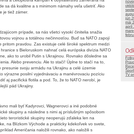
nove
kde sa dá kvalitne a s minimom námahy veľa ušetriť. Ako
októ
sept
 je tiež zámer.
augu
jún 
máj 
apríl
mare
júcom prípade, sa nás všetci vysokí činitelia snažia
febr
vetovou vojnou a totálnou nečinnosťou. Buď sa NATO zapojí
e pritom pravdou. Zas existuje celé široké spektrum medzi
Od
 hranice s Bieloruskom nahnať celá európska divízia NATO
ne, ako to urobil Putin s Ukrajinou. Rovnako dôsledne sa
Fotky
enia. Alebo prevenciu. Ale to stačí! Úplne to stačí na to,
Prav
Rece
 presunie svoju armádu na Ukrajinu a celé územie
Šport
o výrazne posilní vyjednávaciu a manévrovaciu pozíciu
TV p
j pacifická flotila a pod. To, že to NATO nerobí, je
ejší pád Ukrajiny.
vno mali byť Kadyrovci, Wagnerovci a iné podobné
stické skupiny a následne s nimi aj príslušným spôsobom
tieto teroristické skupiny neoperujú zďaleka len na
frike, na Blízkom Východe a prakticky kdekoľvek vo svete,
ríklad Američania naložili rovnako, ako naložili s