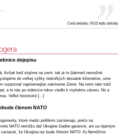
...
Celá debata
|
RSS tejto debaty
logera
ebnice dejepisu
tá. Avšak keď stojíme na zemi, tak je to (takmer) nemožné
ystúpime do veľkej výšky niekoľkých desiatok kilometrov, sme
 rozpoznať najmiernejšie zakrivenie Zeme. Na zemi nám totiž
d, a to nás po státisíce rokov viedlo k mylnému záveru. No a
ou. Veľké historické [...]
 nebude členom NATO
argumenty, ktoré medzi politikmi zaznievajú, prečo na
ite NATO nemôžu dať Ukrajine žiadne garancie, ani sa nijamým
zaviazať, že Ukrajina raz bude členom NATO: A) Nemôžme