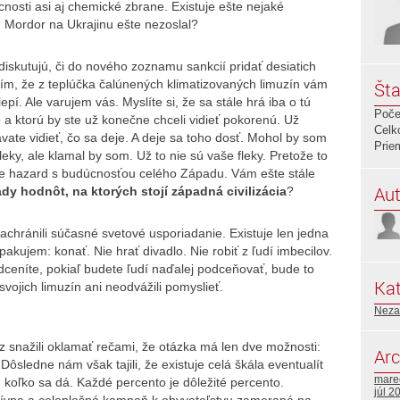
nosti asi aj chemické zbrane. Existuje ešte nejaké
 Mordor na Ukrajinu ešte nezoslal?
 diskutujú, či do nového zoznamu sankcií pridať desiatich
idím, že z teplúčka čalúnených klimatizovaných limuzín vám
Šta
epí. Ale varujem vás. Myslíte si, že sa stále hrá iba o tú
Poče
e a ktorú by ste už konečne chceli vidieť pokorenú. Už
Celk
ávate vidieť, čo sa deje. A deje sa toho dosť. Mohol by som
Prie
fleky, ale klamal by som. Už to nie sú vaše fleky. Pretože to
je hazard s budúcnosťou celého Západu. Vám ešte stále
Aut
y hodnôt, na ktorých stojí západná civilizácia
?
zachránili súčasné svetové usporiadanie. Existuje len jedna
akujem: konať. Nie hrať divadlo. Nie robiť z ľudí imbecilov.
dceníte, pokiaľ budete ľudí naďalej podceňovať, bude to
Kat
svojich limuzín ani neodvážili pomyslieť.
Neza
az snažili oklamať rečami, že otázka má len dve možnosti:
Arc
ôsledne nám však tajili, že existuje celá škála eventualít
mare
 koľko sa dá. Každé percento je dôležité percento.
júl 2
ívna a celoplošná kampaň k obyvateľstvu zameraná na