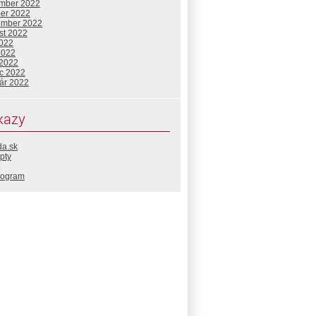
mber 2022
ber 2022
ember 2022
st 2022
2022
2022
 2022
c 2022
uár 2022
kazy
da.sk
pty
rogram