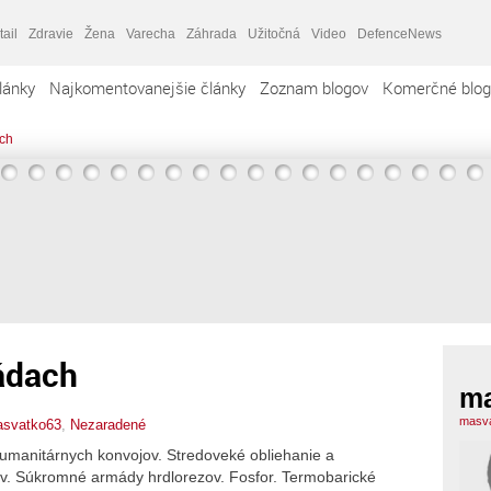
tail
Zdravie
Žena
Varecha
Záhrada
Užitočná
Video
DefenceNews
lánky
Najkomentovanejšie články
Zoznam blogov
Komerčné blog
ach
ádach
ma
masva
svatko63
,
Nezaradené
 humanitárnych konvojov. Stredoveké obliehanie a
v. Súkromné armády hrdlorezov. Fosfor. Termobarické