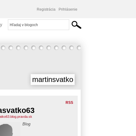
Registrácia
Prihlásenie
y
martinsvatko
RSS
svatko63
tko63.blog.pravda.sk
Blog