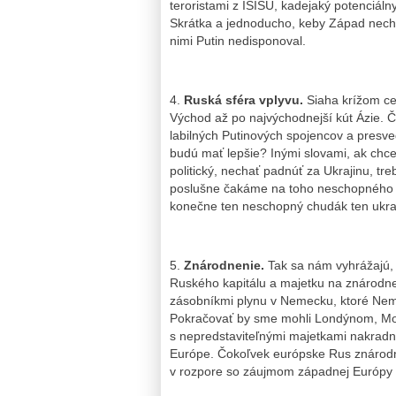
teroristami z ISISU, kadejaký potenciálny
Skrátka a jednoducho, keby Západ nech
nimi Putin nedisponoval.
4.
Ruská sféra vplyvu.
Siaha krížom cez
Východ až po najvýchodnejší kút Ázie. 
labilných Putinových spojencov a presve
budú mať lepšie? Inými slovami, ak chce P
politický, nechať padnúť za Ukrajinu, tr
poslušne čakáme na toho neschopného di
konečne ten neschopný chudák ten ukraj
5.
Znárodnenie.
Tak sa nám vyhrážajú, 
Ruského kapitálu a majetku na znárodne
zásobníkmi plynu v Nemecku, ktoré Nemci
Pokračovať by sme mohli Londýnom, Mon
s nepredstaviteľnými majetkami nakradn
Európe. Čokoľvek európske Rus znárodní
v rozpore so záujmom západnej Európy 